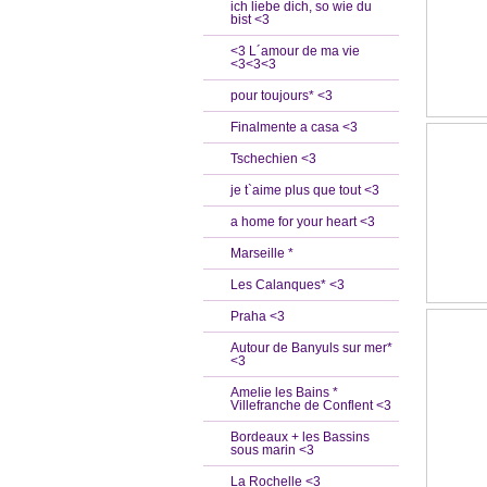
ich liebe dich, so wie du
bist <3
<3 L´amour de ma vie
<3<3<3
pour toujours* <3
Finalmente a casa <3
Tschechien <3
je t`aime plus que tout <3
a home for your heart <3
Marseille *
Les Calanques* <3
Praha <3
Autour de Banyuls sur mer*
<3
Amelie les Bains *
Villefranche de Conflent <3
Bordeaux + les Bassins
sous marin <3
La Rochelle <3