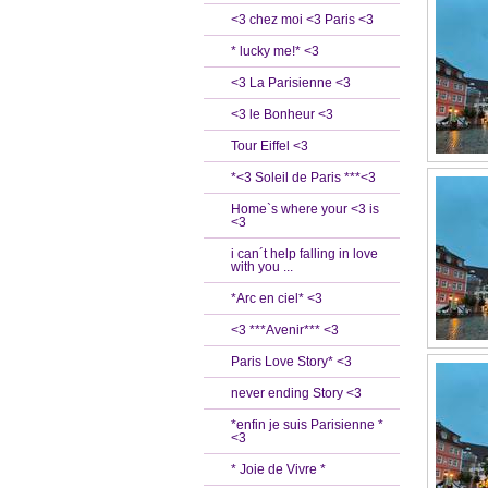
<3 chez moi <3 Paris <3
* lucky me!* <3
<3 La Parisienne <3
<3 le Bonheur <3
Tour Eiffel <3
*<3 Soleil de Paris ***<3
Home`s where your <3 is
<3
i can´t help falling in love
with you ...
*Arc en ciel* <3
<3 ***Avenir*** <3
Paris Love Story* <3
never ending Story <3
*enfin je suis Parisienne *
<3
* Joie de Vivre *