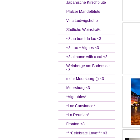
Japanische Kirschblüte
Pfälzer Mandelblüte
Villa Ludwigshöhe
Südliche Weinstraße
<3 au bord du lac <3
<3 Lac + Vignes <3
<3 at home with a cat <3
Weinberge am Bodensee
<3
mehr Meersburg :)) <3
Meersburg <3
*Vignobles*
*Lac Constance*
*La Reunion*
Fronton <3
***Celebrate Love*** <3