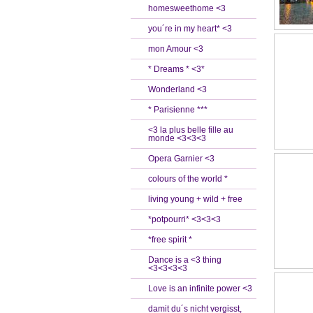
homesweethome <3
you´re in my heart* <3
mon Amour <3
* Dreams * <3*
Wonderland <3
* Parisienne ***
<3 la plus belle fille au
monde <3<3<3
Opera Garnier <3
colours of the world *
living young + wild + free
*potpourri* <3<3<3
*free spirit *
Dance is a <3 thing
<3<3<3<3
Love is an infinite power <3
damit du´s nicht vergisst,