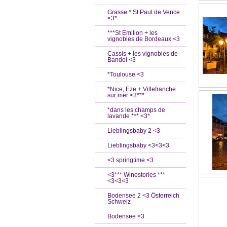
Grasse * St Paul de Vence
<3*
***St Emilion + les
vignobles de Bordeaux <3
Cassis + les vignobles de
Bandol <3
*Toulouse <3
*Nice, Eze + Villefranche
sur mer <3***
*dans les champs de
lavande *** <3*
Lieblingsbaby 2 <3
Lieblingsbaby <3<3<3
<3 springtime <3
<3*** Winestories ***
<3<3<3
Bodensee 2 <3 Österreich
Schweiz
Bodensee <3