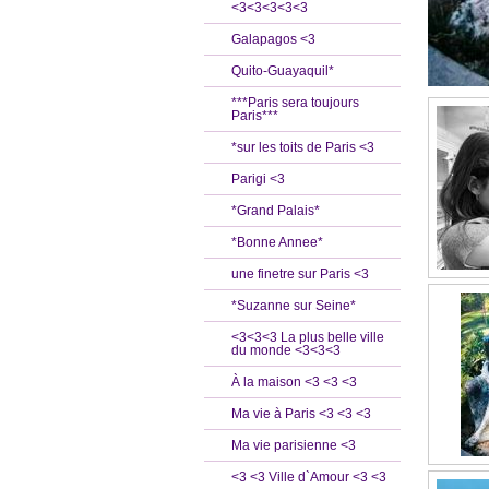
<3<3<3<3<3
Galapagos <3
Quito-Guayaquil*
***Paris sera toujours
Paris***
*sur les toits de Paris <3
Parigi <3
*Grand Palais*
*Bonne Annee*
une finetre sur Paris <3
*Suzanne sur Seine*
<3<3<3 La plus belle ville
du monde <3<3<3
À la maison <3 <3 <3
Ma vie à Paris <3 <3 <3
Ma vie parisienne <3
<3 <3 Ville d`Amour <3 <3