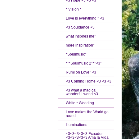
<3 Hope <3 <3 <3
* Vision *
Love is everything * <3
<3 Souldance <3
what inspires me*
more inspiration*
*Soulmusic*
***Soulmusic 2***<3*
Rumi on Love* <3
<3 Coming Home <3 <3 <3
<3 what a magical
wonderful world <3
White * Wedding
Love makes the World go
round
Illuminations
<3<3<3<3<3 Ecuador
<3<3<3<3<3 Ama la Vida