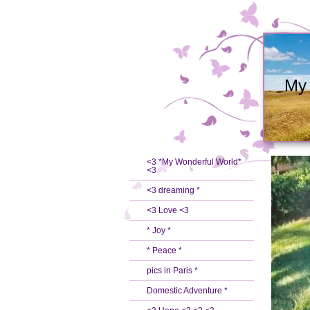
My 
<3 *My Wonderful World*
<3
<3 dreaming *
<3 Love <3
* Joy *
* Peace *
pics in Paris *
Domestic Adventure *