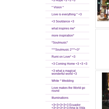
<3 Hope <3 <3 <3
* Vision *
Love is everything * <3
<3 Souldance <3
what inspires me*
more inspiration*
*Soulmusic*
***Soulmusic 2***<3*
Rumi on Love* <3
<3 Coming Home <3 <3 <3
<3 what a magical
wonderful world <3
White * Wedding
Love makes the World go
round
Illuminations
<3<3<3<3<3 Ecuador
<3<3<3<3<3 Ama la Vida