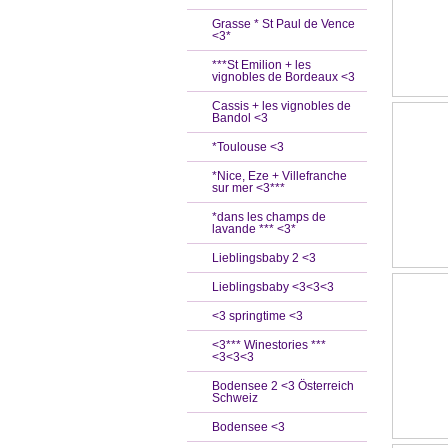
Grasse * St Paul de Vence
<3*
***St Emilion + les
vignobles de Bordeaux <3
Cassis + les vignobles de
Bandol <3
*Toulouse <3
*Nice, Eze + Villefranche
sur mer <3***
*dans les champs de
lavande *** <3*
Lieblingsbaby 2 <3
Lieblingsbaby <3<3<3
<3 springtime <3
<3*** Winestories ***
<3<3<3
Bodensee 2 <3 Österreich
Schweiz
Bodensee <3