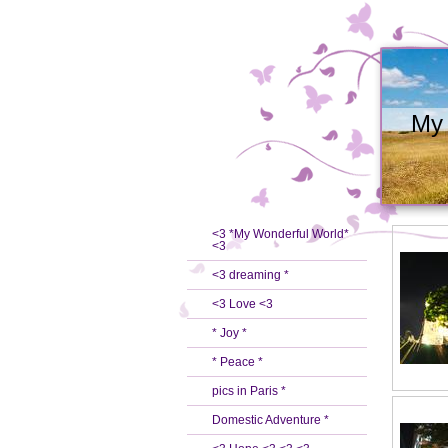
My 
<3 *My Wonderful World*
<3
<3 dreaming *
<3 Love <3
* Joy *
* Peace *
pics in Paris *
Domestic Adventure *