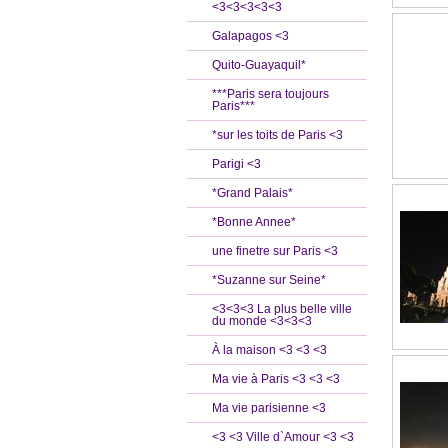
<3<3<3<3<3
Galapagos <3
Quito-Guayaquil*
***Paris sera toujours
Paris***
*sur les toits de Paris <3
Parigi <3
*Grand Palais*
*Bonne Annee*
une finetre sur Paris <3
*Suzanne sur Seine*
<3<3<3 La plus belle ville
du monde <3<3<3
À la maison <3 <3 <3
Ma vie à Paris <3 <3 <3
Ma vie parisienne <3
<3 <3 Ville d`Amour <3 <3