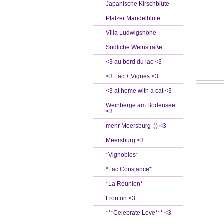
Japanische Kirschblüte
Pfälzer Mandelblüte
Villa Ludwigshöhe
Südliche Weinstraße
<3 au bord du lac <3
<3 Lac + Vignes <3
<3 at home with a cat <3
Weinberge am Bodensee
<3
mehr Meersburg :)) <3
Meersburg <3
*Vignobles*
*Lac Constance*
*La Reunion*
Fronton <3
***Celebrate Love*** <3