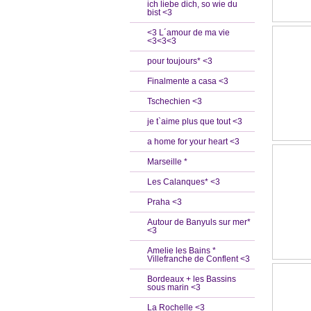
ich liebe dich, so wie du
bist <3
<3 L´amour de ma vie
<3<3<3
pour toujours* <3
Finalmente a casa <3
Tschechien <3
je t`aime plus que tout <3
a home for your heart <3
Marseille *
Les Calanques* <3
Praha <3
Autour de Banyuls sur mer*
<3
Amelie les Bains *
Villefranche de Conflent <3
Bordeaux + les Bassins
sous marin <3
La Rochelle <3