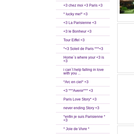
<3 chez moi <3 Paris <3
* lucky me!* <3
<3 La Parisienne <3
<3 le Bonheur <3
Tour Eiffel <3
*<3 Soleil de Paris ***<3
Home`s where your <3 is
<3
i can´t help falling in love
with you ...
*Arc en ciel* <3
<3 ***Avenir*** <3
Paris Love Story* <3
never ending Story <3
*enfin je suis Parisienne *
<3
* Joie de Vivre *