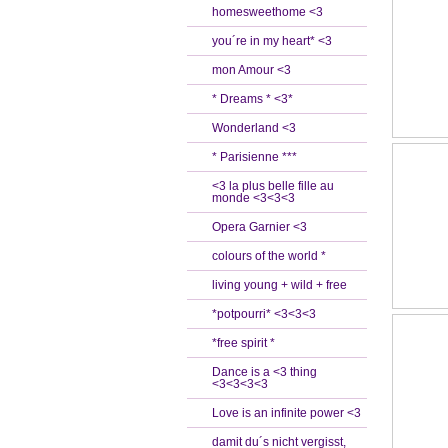
homesweethome <3
you´re in my heart* <3
mon Amour <3
* Dreams * <3*
Wonderland <3
* Parisienne ***
<3 la plus belle fille au
monde <3<3<3
Opera Garnier <3
colours of the world *
living young + wild + free
*potpourri* <3<3<3
*free spirit *
Dance is a <3 thing
<3<3<3<3
Love is an infinite power <3
damit du´s nicht vergisst,