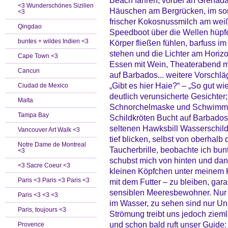
Beach fahren, vorbei an Grenad
<3 Wunderschönes Sizilien
Häuschen am Bergrücken, im s
<3
frischer Kokosnussmilch am wei
Qingdao
Speedboot über die Wellen hüpfe
buntes + wildes Indien <3
Körper fließen fühlen, barfuss 
stehen und die Lichter am Horizo
Cape Town <3
Essen mit Wein, Theaterabend m
Cancun
auf Barbados... weitere Vorsch
„Gibt es hier Haie?“ – „So gut wi
Ciudad de Mexico
deutlich verunsicherte Gesichter;
Malta
Schnorchelmaske und Schwimmwes
Tampa Bay
Schildkröten Bucht auf Barbado
seltenen Hawksbill Wasserschild
Vancouver Art Walk <3
tief blicken, selbst von oberhal
Notre Dame de Montreal
Taucherbrille, beobachte ich bu
<3
schubst mich von hinten und dan
<3 Sacre Coeur <3
kleinen Köpfchen unter meinem 
Paris <3 Paris <3 Paris <3
mit dem Futter – zu bleiben, gar
sensiblen Meeresbewohner. Nur l
Paris <3 <3 <3
im Wasser, zu sehen sind nur U
Paris, toujours <3
Strömung treibt uns jedoch zieml
und schon bald ruft unser Guide: 
Provence