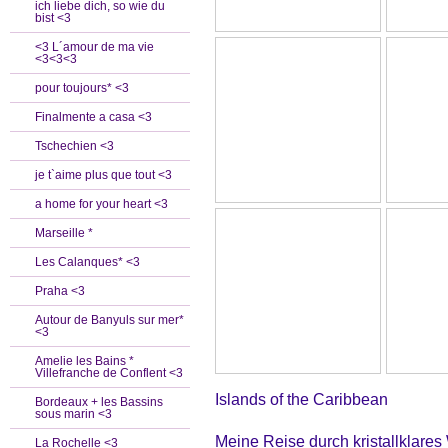
ich liebe dich, so wie du
bist <3
<3 L´amour de ma vie
<3<3<3
pour toujours* <3
Finalmente a casa <3
Tschechien <3
je t`aime plus que tout <3
a home for your heart <3
Marseille *
Les Calanques* <3
Praha <3
Autour de Banyuls sur mer*
<3
Amelie les Bains *
Villefranche de Conflent <3
Islands of the Caribbean
Bordeaux + les Bassins
sous marin <3
Meine Reise durch kristallklare
La Rochelle <3