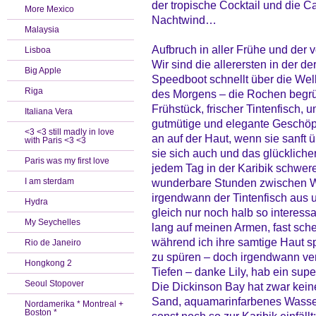
der tropische Cocktail und die C
More Mexico
Nachtwind…
Malaysia
Aufbruch in aller Frühe und der v
Lisboa
Wir sind die allerersten in der d
Big Apple
Speedboot schnellt über die Well
Riga
des Morgens – die Rochen begrüße
Frühstück, frischer Tintenfisch,
Italiana Vera
gutmütige und elegante Geschöpf
<3 <3 still madly in love
an auf der Haut, wenn sie sanft ü
with Paris <3 <3
sie sich auch und das glückliche
Paris was my first love
jedem Tag in der Karibik schwer
I am sterdam
wunderbare Stunden zwischen Wu
irgendwann der Tintenfisch aus 
Hydra
gleich nur noch halb so interessa
My Seychelles
lang auf meinen Armen, fast schei
während ich ihre samtige Haut sp
Rio de Janeiro
zu spüren – doch irgendwann ver
Hongkong 2
Tiefen – danke Lily, hab ein su
Seoul Stopover
Die Dickinson Bay hat zwar kein
Sand, aquamarinfarbenes Wasse
Nordamerika * Montreal +
Boston *