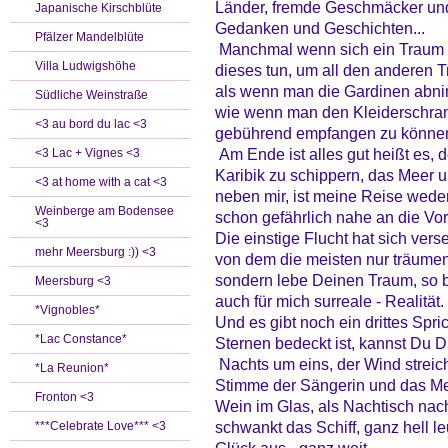
Länder, fremde Geschmäcker un
Japanische Kirschblüte
Gedanken und Geschichten...
Pfälzer Mandelblüte
Manchmal wenn sich ein Traum v
Villa Ludwigshöhe
dieses tun, um all den anderen T
als wenn man die Gardinen abni
Südliche Weinstraße
wie wenn man den Kleiderschrank
<3 au bord du lac <3
gebührend empfangen zu könne
Am Ende ist alles gut heißt es,
<3 Lac + Vignes <3
Karibik zu schippern, das Meer 
<3 at home with a cat <3
neben mir, ist meine Reise wede
Weinberge am Bodensee
schon gefährlich nahe an die Vor
<3
Die einstige Flucht hat sich ver
mehr Meersburg :)) <3
von dem die meisten nur träumen.
sondern lebe Deinen Traum, so ba
Meersburg <3
auch für mich surreale - Realität.
*Vignobles*
Und es gibt noch ein drittes Spr
*Lac Constance*
Sternen bedeckt ist, kannst Du Di
Nachts um eins, der Wind streiche
*La Reunion*
Stimme der Sängerin und das Me
Fronton <3
Wein im Glas, als Nachtisch nach
schwankt das Schiff, ganz hell leu
***Celebrate Love*** <3