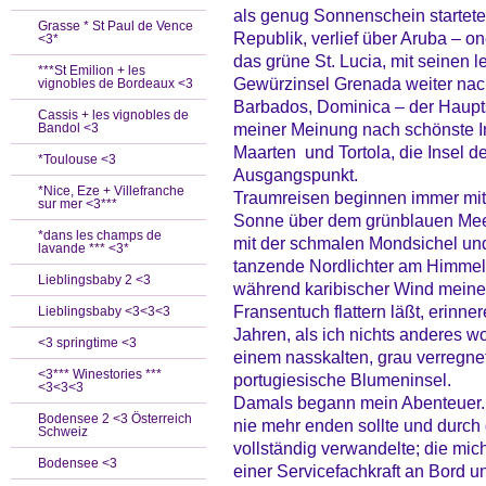
als genug Sonnenschein startete
Grasse * St Paul de Vence
Republik, verlief über Aruba – 
<3*
das grüne St. Lucia, mit seinen 
***St Emilion + les
Gewürzinsel Grenada weiter nach
vignobles de Bordeaux <3
Barbados, Dominica – der Haupts
Cassis + les vignobles de
meiner Meinung nach schönste Ins
Bandol <3
Maarten und Tortola, die Insel 
*Toulouse <3
Ausgangspunkt.
*Nice, Eze + Villefranche
Traumreisen beginnen immer mit
sur mer <3***
Sonne über dem grünblauen Meer
*dans les champs de
mit der schmalen Mondsichel un
lavande *** <3*
tanzende Nordlichter am Himmel 
Lieblingsbaby 2 <3
während karibischer Wind meine
Fransentuch flattern läßt, erinn
Lieblingsbaby <3<3<3
Jahren, als ich nichts anderes wo
<3 springtime <3
einem nasskalten, grau verregn
<3*** Winestories ***
portugiesische Blumeninsel.
<3<3<3
Damals begann mein Abenteuer. 
Bodensee 2 <3 Österreich
nie mehr enden sollte und durch 
Schweiz
vollständig verwandelte; die mic
Bodensee <3
einer Servicefachkraft an Bord u