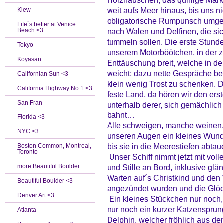
Holzhäuschen; das quirlige Mark
weit aufs Meer hinaus, bis uns n
Kiew
obligatorische Rumpunsch umgeb
Life`s better at Venice
Beach <3
nach Walen und Delfinen, die sic
tummeln sollen. Die erste Stunde
Tokyo
unserem Motorböötchen, in der z
Koyasan
Enttäuschung breit, welche in der
weicht; dazu nette Gespräche be
Californian Sun <3
klein wenig Trost zu schenken. D
California Highway No 1 <3
feste Land, da hören wir den erst
San Fran
unterhalb derer, sich gemächlic
bahnt…
Florida <3
Alle schweigen, manche weinen, 
NYC <3
unseren Augen ein kleines Wunde
bis sie in die Meerestiefen abt
Boston Common, Montreal,
Toronto
Unser Schiff nimmt jetzt mit voll
more Beautiful Boulder
und Stille an Bord, inklusive glä
Warten auf´s Christkind und den
Beautiful Boulder <3
angezündet wurden und die Glöc
Denver Art <3
Ein kleines Stückchen nur noch, 
nur noch ein kurzer Katzensprun
Atlanta
Delphin, welcher fröhlich aus d