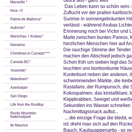
Glück aus - ganz weit
Marseille *
Das Leben kann so schön sein: e
Nice <3
Zuflucht vor der prallen karibis
Sunrise in sonnengebräunten Hä
Palma de Mallorca*
verlässt - während Arubas Lichte
Autriche*
Erinnerung noch bei Victor und L
Warschau + Krakau*
Markt zwischen bunten Pareos, 
herzlichen Menschen hier auf A
Nanaimo
Die rauchige Stimme der Tender
Christmas in Canada****
machen den Abschied jedoch gan
Schon früh um sieben legt das S
Canada BC*
leuchten uns bonbonbunte Häusc
Yosemite*
Kunterbunt neben der anderen, i
Malediven*
schwimmenden Märkte, die treib
Rastafaris, der Rumpunsch, die 
Azerbaijan
Kokospalmen, das kristallklare
San Diego
Klippkrabben, Seeigel und weiße
Life from the Rooftop
Sekunden ins Wasser schnellen l
Nachmittagssnack auftut...
Rocky Mountain
Nationalpark
... die einzige Frage die bleibt,
ist: dreht man sich auf den Rück
Ile Maurice
Bauch, Kaulquappenartig - so ver