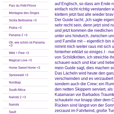
auf Englisch, so dass am Ende n
Parc du Petit Prince
einfach nicht richtig verstanden
Montagne des Singes
klettern jetzt fast alle wieder br
Der Guide lacht: „Ich sagte eigent
Sicilia Bellissima <3
sehr recht sein, denn jetzt sin
Praha <3
und jetzt kommen die niedlichen 
Panama 2 <3
unter uns hindurch, zwischen un
und Familie mit – eigentlich bin 
Oh, wie schön ist Panama
<3
nimmt mich weiter raus mit sich 
hinterher erklärt so einiges
- nu
J
Wild + Free <3
von Schildkröten, ich streichle i
Magical Love <3
schauen wach und klar und liebe
mein Guide sagt, dies machen s
Home Sweet Home <3
Das Lächeln wird heute den gan
Spreewald <3
verschwinden und es verzaubert of
Nordkap
sondern auch die Crew; ein Rum
den netten Skippern serviert, al
South Africa
Katamaran vor Barbados Traumkü
Nairobi 2 <3
schaukeln nur knapp über dem O
Nairobi
Rücken sind längst von der Son
zerzaust im Fahrtwind, große Tu
Sault