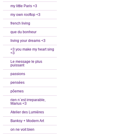
my little Paris <3
my own rooftop <3
french living
que du bonheur
living your dreams <3
<3 you make my heart sing
<3
Le message le plus
puissant
passions
pensées
pôemes
rien n`est irreparable,
Marius <3
Atelier des Lumières
Banksy + Modern Art
on ne voit bien