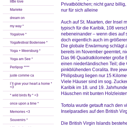
little love
Privatböötchen; nicht ganz billig
nur für sich alleine
Marieke
dream on
Auch auf St. Maarten, der Insel 
my way *
typisch für die Karibik, 108 versc
nebeneinander – wenn dies auf so
Yogalove *
doch eigentlich auch im größere
Yogafestival Bodensee *
Die globale Erwärmung schlägt 
Yoga + Meersburg *
bereits im November geerntet, nic
Das 96 Quadratkilometer große Ei
Yoga am See *
einen niederländischen Teil; die
Perlipop ****
pinkblühenden Coralita. Ihre jew
Philipsburg liegen nur 15 Kilome
juste comme ca
Viele Häuser sind im sog. Zucker
I`ll give your heart a home *
Karibik im 18. und 19. Jahrhunder
<3
Häuschen mit bunten Holzleiste
* wild birds fly * <3
once upon a time *
Tortola wurde getauft nach den v
Inselparadies auf den British Vir
Memories <3
Souvenirs *
Die British Virgin Islands beste