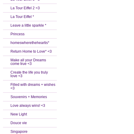
La Tour Eiffel 2 <3
La Tour Eiffel *
Leave a little sparkle *
Princess
homeswheretheheartis*
Return Home to Love* <3
Make all your Dreams
come true <3
Create the life you truly
love <3
Filled with dreams + wishes
<3
Souvenirs + Memories
Love always wins! <3
New Light
Douce vie
Singapore