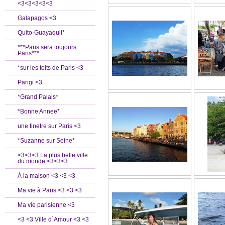
<3<3<3<3<3
Galapagos <3
Quito-Guayaquil*
***Paris sera toujours
Paris***
*sur les toits de Paris <3
Parigi <3
*Grand Palais*
*Bonne Annee*
une finetre sur Paris <3
*Suzanne sur Seine*
<3<3<3 La plus belle ville
du monde <3<3<3
À la maison <3 <3 <3
Ma vie à Paris <3 <3 <3
Ma vie parisienne <3
<3 <3 Ville d`Amour <3 <3