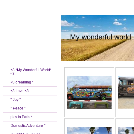
My wonderful world
<3 *My Wonderful World*
<3
<3 dreaming *
<3 Love <3
* Joy *
* Peace *
pics in Paris *
Domestic Adventure *