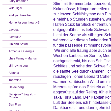
Fairy dreams *
Stirn mit Sommerfarbe überzieht, 
Wild Tiger
Kokosnüsse, Klimperarmreifen u
zur letzten Schiffshymne den Pi
and you breathe
eineinhalb Stunden zusehen, wie 
Home for your heart <3
Hafen Stück für Stück entfernt u
entgegenfährt, ins tiefe Schwarz
Lavaux
Licht der Sonne als silbrigen Sc
Lavaux 2
während wir diesen funkelnden 
Finland-Safari
für die passende stimmungsvoll
Wir sind alle traurig aber auch 
Armenia + Georgia
Wochen karibischer Sonne, Mee
chez Fanny + Marius
nachgeschenkt, bis das Schiff s
Schiffes und sehe den Schweif, d
still loving you
die sanfte See durchkämmen. Ich
Albania
rauchigen Tönen Leonard Cohens 
Taormina
warmen karibischen Wind um mich
Meeres, spüre das Prickeln auf m
Heidelberg
abgestützt auf der Reling, fühle 
Sarajevo * Zagreb +
Taka Tuka Land. Der Kapitän komm
Croatia
Luft der See ein, ich hinterlas
San Fran
Dankbarkeit – und dann gehe ich