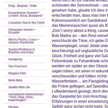
sonst noch so zur Karibik einfäll
schönsten der Sonneninsel – und
Prag - Belgrad - Sofia
gesehen habe, glaube ich dies in
Europäischer Sommer *
entscheidet man, dass man hier 
London, Nizza, Budapest *
Kokosnussmilch am Sandstrand l
Canadian Sea to Sky Climb
das Meeresrauschen quasi als B
Galapagos Islands +
„Don´t worry about a thing, cause 
Ecuador
Bob Marley an – den Rest verneh
Machu Picchu, Cusco +
verschluckt die Töne, ich gebe G
Amazon Rainforest
Wasserspiegel, unser Jetski unte
Samba Rhythmus in
beschleunigt auf unglaubliche Ge
Brasilien und Kuba
Glück, Freiheit und ganz viel Sa
Hongkong
Felsenküste zu Felsenküste schein
werden wir später an den Stran
San Francisco
sagen hören, wir seien in sekund
Niagara Falls
verschwunden und hätten nichts 
Bella Italia
Wasserfontäne… am Paraglidings
die Prärie geflogen, auf Speedb
Seattle Wild-Life
Luftwiderstand gesiegt, doch die
europäische Impressionen
das Gaspedal bis zum Anschlag d
* Rom, Riga, Porto,
Kopenhagen *
Erfahrungen in einer einzeleinzig
Gefühl ganz sicher nicht mehr.
Persien