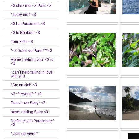
<3 chez moi <3 Paris <3
* lucky me!* <3
<3 La Parisienne <3
<3 le Bonheur <3
Tour Eiffel <3
*<3 Soleil de Paris ***<3
Home`s where your <3 is
<3
i can´t help falling in love
with you ...
*Arc en ciel* <3
<3 ***Avenir*** <3
Paris Love Story* <3
never ending Story <3
*enfin je suis Parisienne *
<3
* Joie de Vivre *