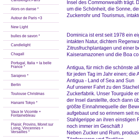
Candlelight Paris *
Insel des Commonwealth trägt. D
um die Schönheit, die Sonne, d
Alors on danse *
Zuckerrohr und Tourismus, intakt
Autour de Paris <3
New Light
Dominica ist erst seit 1978 ein 
bulles de savon *
intakten Natur, dichtem Regenw
Candlelight
Zitrusfruchplantagen und einer
Kaiseramazonen und die Boa con
Chagall
Portugal, Italia + la belle
France *
Antigua, für mich die schönste a
für jeden Tag im Jahr einen; die
Sarajevo *
Antigua - Land of Sea and Sun
Berlin
Auf unserer Fahrt zu den Stachel
Zuckerfabrik. Unser Tourguide er
Toulouse Christmas
der Insel darstellte, doch dann 
Hanami Tokyo *
größte Einnahmequelle der Bewoh
Vaux le Vicomte +
aufgebaut und so erinnern seit 
Fontainebleau
Stahlgerippe an ihren einstigen 
Plaisir, Provins, Moret sur
noch immer im Geschäft
J
Loing, Vincennes +
Versailles *
Neben Zucker und Rum, produzie