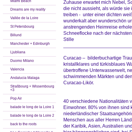
Miami Beach
Zuhause erwartet mich Nebel, Sc
die nicht aussieht, als würde si
Dreams are my reality
treiben - unter einer dichten w
Vallée de la Loire
wunderkalt aber wunderschön un
anstrengenden Heimreise erhole,
St Petersbourg
Schneeflocke nach der nächsten, h
Billund
Stille
Manchester + Edinburgh
_________________________
Ljubliana
Curacao – bilderbuchartige Trau
Duomo Milano
kristallklares und türkisblaues W
Valencia
übertroffene Unterwasserwelt, 
schwimmenden Märkten und dem 
Andalucia Malaga
Curacao-Likör.
Straßbourg + Wissembourg
<3
Pop Air
40 verschiedene Nationalitäten v
Einwohner. 80% von ihnen sind k
balade le long de la Loire 1
niederländischer Staatsangehörig
balade le long de la Loire 2
Menschen aus aller Herren Lände
back to the roots
der Karibik, Asien, Australien 