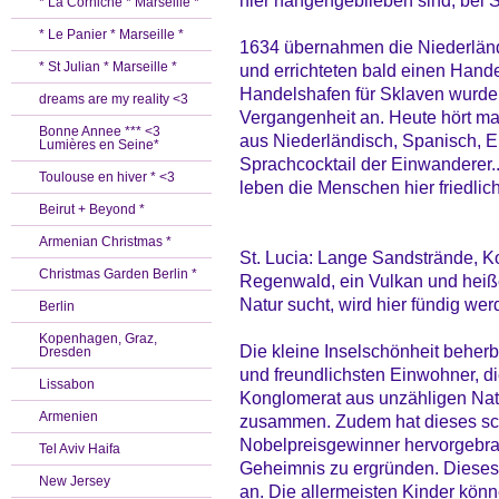
hier hängengeblieben sind, be
* La Corniche * Marseille *
* Le Panier * Marseille *
1634 übernahmen die Niederländ
* St Julian * Marseille *
und errichteten bald einen Hande
Handelshafen für Sklaven wurde
dreams are my reality <3
Vergangenheit an. Heute hört m
Bonne Annee *** <3
aus Niederländisch, Spanisch, E
Lumières en Seine*
Sprachcocktail der Einwanderer...
Toulouse en hiver * <3
leben die Menschen hier friedlic
Beirut + Beyond *
Armenian Christmas *
St. Lucia: Lange Sandstrände, Kor
Christmas Garden Berlin *
Regenwald, ein Vulkan und heiße
Natur sucht, wird hier fündig wer
Berlin
Kopenhagen, Graz,
Die kleine Inselschönheit beherb
Dresden
und freundlichsten Einwohner, di
Lissabon
Konglomerat aus unzähligen Natio
Armenien
zusammen. Zudem hat dieses sc
Nobelpreisgewinner hervorgebrac
Tel Aviv Haifa
Geheimnis zu ergründen. Dieses l
New Jersey
an. Die allermeisten Kinder könne