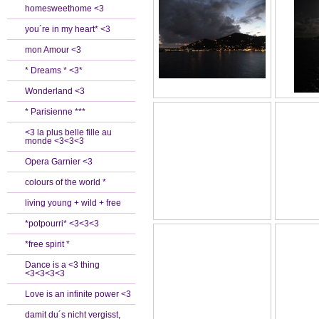
homesweethome <3
you´re in my heart* <3
mon Amour <3
* Dreams * <3*
Wonderland <3
* Parisienne ***
<3 la plus belle fille au
monde <3<3<3
Opera Garnier <3
colours of the world *
living young + wild + free
*potpourri* <3<3<3
*free spirit *
Dance is a <3 thing
<3<3<3<3
Love is an infinite power <3
damit du´s nicht vergisst,