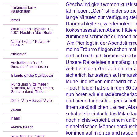
Geschwindigkeit werden kurzfris
Turkmenistan +
lahmlegen. „Geil“ ist leider so z
Kasachstan
lange Minuten zur Verfügung steh
Israel
Dauerschleife zu wiederholen – 
Walk like an Egyptian +
Kokosnusssaft am Abend hätte e
1001 Nacht in Abu Dhabi
zumindest schmeckt er jedoch h
Naher Osten * Kuwait +
Am Pier legt in der Abendstimmu
Dubai *
meine Träume fliegen schon mal
Äthiopien
dort auf mich, ich komme so sch
Unsere Reiseleiterin empfängt un
Australiens Küste *
Singapur * Indonesien
welche in den 70er Jahren hier au
sicherlich fantastisch auf ihr aus
Islands of the Caribbean
Mühe und ist von einer wirklich
Rund ums Mittelmeer *
– doch leider hat sie in den 30 J
Marokko, Kroatien, Italien,
Griechenland, Türkei *
nun hören wir ein radebrecheris
und niederländisch – genuschelt
Dolce Vita + Savoir Vivre
ihrem sekündlichen Lachen. Als ei
Japan
schaltet sie einfach das Mikro l
Irland
noch nichts versteht, einem dafür
einheimischen Männer enttäusche
Venice Beach
kommen auf mich zu und raspeln a
New York, die Zweite