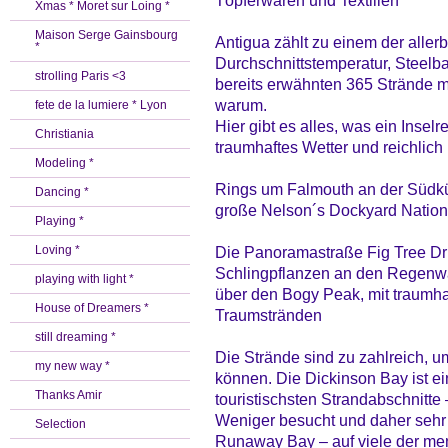
Töpferwaren und Textilien
Xmas * Moret sur Loing *
Maison Serge Gainsbourg
Antigua zählt zu einem der aller
*
Durchschnittstemperatur, Steel
strolling Paris <3
bereits erwähnten 365 Strände m
warum.
fete de la lumiere * Lyon
Hier gibt es alles, was ein Insel
Christiania
traumhaftes Wetter und reichlic
Modeling *
Rings um Falmouth an der Südküs
Dancing *
große Nelson´s Dockyard Nation
Playing *
Loving *
Die Panoramastraße Fig Tree Dri
Schlingpflanzen an den Regenwal
playing with light *
über den Bogy Peak, mit traumh
House of Dreamers *
Traumstränden
still dreaming *
Die Strände sind zu zahlreich, 
my new way *
können. Die Dickinson Bay ist ei
Thanks Amir
touristischsten Strandabschnitte 
Weniger besucht und daher sehr vi
Selection
Runaway Bay – auf viele der me