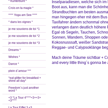
* Kunterbunt *
Inselparadiesen, welche sich im 
Boot aus, kann man die Schönheit
Crois en ta magie *
Strandbuchten am besten ausmac
**** Yoga am See ****
man hingegen eher mit dem Bus od
Taxifahrer ändern schonmal ohn
* dans les vignes *
verlangen dann deutlich höhere 
je me souviens de toi *1
Egal ob Segeln, Tauchen, Schno
je me souviens de toi *2
Sonnen, Wandern, Shoppen oder
Kokosnusssaft, weißer Sandstra
je me souviens de toi *3
Reggae- und Calypsoklänge begle
Dreams *
Wishes *
Mach deine Träume sichtbar + Cre
and every little thing´s gonna be 
Dance *
plein d`amour ***
*eat glitter for breakfast +
shine all day*
Freedom´s just another
word *
<3 *La Tour 4****<3+<3+
<3****
La Tour Eiffel 3 <3