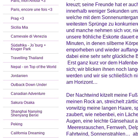
Paris, mon Amour <3
kreuzt; seine Freunde hat er auc
Paris, encore une fois <3
innerhalb weniger Sekunden umzi
welche mit dem Sonnenuntergang
Prag <3
weitesten Sprünge zu konkurrier
Sicilia Mia
und manche nehmen sich vor, ni
unsere fröhliche Eskorte dauert 
Carnevale di Venezia
Minuten, in denen silberne Körpe
Südafrika - Jo´burg +
Kruger Park
emporheben und wieder auffangen
dabei eine sehr sehr glücklich
Travelling Thailand
Erst ganz kurz vor dem Hafenbe
Nepal - on Top of the World
sich; wir blicken ihnen noch lang
werden und wir sie schließlich 
Jordanien
am Horizont…
Outback Down Under
Canadian Adventure
Der Nachtwind kitzelt meine Fußs
meinen Rock an, streichelt zärtli
Sakura Osaka
vorwitzig meine langen Haare, s
Shanghai Nanying
zaubert, wie nebenbei, ein Läche
Shenyang Benxi
Augen, eine leichte Gänsehaut 
Peking
Meeresrauschen, Fernweh, Delp
California Dreaming
Fahrtwind, Sonnenstrahlen… abe