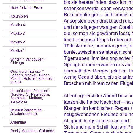
bis sie herausfinden, dass ich i
New York, die Erste
schenken werde; dann verwandelt
Beschimpfungen – nicht immer ein
Kolumbien
Ansonsten beeindruckt auch dies
Mexiko 4
und der allgegenwärtigen Coralit
die, so man sie gewähren lässt, 
Mexiko 3
leuchtend rosa Teppich überzieht
Mexiko 2
Türkisfarbene, neonorangene, le
Mexiko 1
bunte, zwischen samtbraun schill
Tigerraupen, inmitten tropischer
Winter in Vancouver +
Chicago
Springbrunnen erwarten uns auf
oberhalb des Meeres gelegen. Im 
Quer durch Europa *
London, Moskau, Bilbao,
wenig Geduld üben, bis sie anfa
Madrid, Helsinki, Bukarest,
Vilnius *
Broschen mit ihrem zarten Flüge
europäisches Potpourri -
Nordkap, St. Petersburg,
Allerdings erst der Abend besche
Stockholm, Mailand,
tanzen die halbe Nacht bei – na
Barcelona
Klängen im karibischen Regen
J
Im alten Zarenreich -
Jekaterinenburg
neugewonnenen Freunde alleine
All good things come to an end –
Argentina
Sicht und mein Schiff legt am Pi
Rocky Mountains Colorado