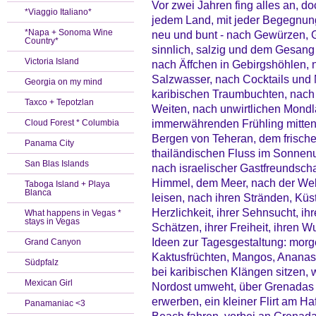
Vor zwei Jahren fing alles an, d
*Viaggio Italiano*
jedem Land, mit jeder Begegnung
*Napa + Sonoma Wine
neu und bunt - nach Gewürzen, 
Country*
sinnlich, salzig und dem Gesan
Victoria Island
nach Äffchen in Gebirgshöhlen,
Salzwasser, nach Cocktails un
Georgia on my mind
karibischen Traumbuchten, nach
Taxco + Tepotzlan
Weiten, nach unwirtlichen Mond
immerwährenden Frühling mitten
Cloud Forest * Columbia
Bergen von Teheran, dem frisc
Panama City
thailändischen Fluss im Sonnen
San Blas Islands
nach israelischer Gastfreundsch
Himmel, dem Meer, nach der Welt 
Taboga Island + Playa
Blanca
leisen, nach ihren Stränden, Küs
Herzlichkeit, ihrer Sehnsucht, i
What happens in Vegas *
stays in Vegas
Schätzen, ihrer Freiheit, ihren W
Ideen zur Tagesgestaltung: morg
Grand Canyon
Kaktusfrüchten, Mangos, Ananas
Südpfalz
bei karibischen Klängen sitzen, 
Mexican Girl
Nordost umweht, über Grenadas
erwerben, ein kleiner Flirt am 
Panamaniac <3