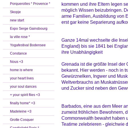
kommen und ihre Eltern legen seh
Porquerolles * Provence *
möglich Wissen beizubringen. Der
Skopje
arme Familien, Ausbildung von E
new start
erst gar keine Separierung aufkom
Expo Serge Gainsbourg
la ville rose *
Ganze 14mal wechselte die Insel
Yogafestival Bodensee
England) bis sie 1841 bei Englan
ihre Unabhängigkeit
Constance
Nous <3
Grenada ist die größte Insel der
bekannt. Hier werden - noch in tr
home is where
Gewürznelken, Ingwer und Muska
your heart lives
Weltverbrauchs an Muskatnüsse
your soul dances
und Zucker sind neben den Gewü
+ your spirit flies <3
finally home* <3
Barbados, eine aus dem Meer an
Madeleine <3
zumeist fröhlichen Bewohnern, d
Commonwealth bewahrt haben un
Grotte Cosquer
Teatime zelebrieren - gleichwie