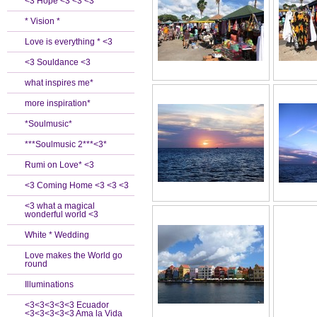
<3 Hope <3 <3 <3
* Vision *
Love is everything * <3
<3 Souldance <3
what inspires me*
more inspiration*
*Soulmusic*
***Soulmusic 2***<3*
Rumi on Love* <3
<3 Coming Home <3 <3 <3
<3 what a magical
wonderful world <3
White * Wedding
Love makes the World go
round
Illuminations
<3<3<3<3<3 Ecuador
<3<3<3<3<3 Ama la Vida