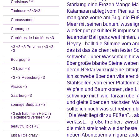
Christmas ***
Stärkung eine Frozen Mango Marg
Katamaran ablegt vom Pier, auf d
Toulouse <3<3<3
man ganz vorne am Bug, die Füß
Carcassonne
Meer mit seinen bunten, wuselig
Camargue
wieder gut gekühlter Rumpunsch 
feuerroter Ball ganz weit hinten,
Carrières de Lumières <3
Heyey - hallt die Stimme vom an
<3 <3 <3 Provence <3 <3
das ist das Zeichen: ein fester
<3
schwebe - über Wasserfälle hinw
Bourgogne
über große blanke Steine weben
<3 Lyon <3
deren Nektar winzigkleine zittrig
ich schwebe über den vibrierend
<3 <3 Meersburg <3
Stahlseilen, von einer Plattform
Alsace <3
Wipfeln und Baumkronen, den Lia
schwinge mich wie Tarzan über Ab
Saarburg <3
und gleite über den nächsten Was
sonnige Südpfalz <3
sollte ich noch was schreiben ü
<3 ich hab mein Herz in
"Die Welt liegt dir zu Füßen"... 
Heidelberg verloren <3
verlässt... "große Freiheit" zwi
beautiful pics <3
die mich streichelt wie der best
neuen Abenteuern am ganz ande
just a little crazy