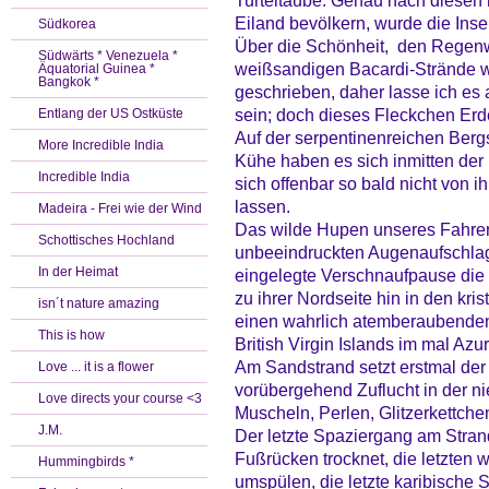
Turteltaube. Genau nach diesen 
Eiland bevölkern, wurde die Inse
Südkorea
Über die Schönheit, den Regenw
Südwärts * Venezuela *
weißsandigen Bacardi-Strände w
Äquatorial Guinea *
Bangkok *
geschrieben, daher lasse ich es
sein; doch dieses Fleckchen Erde
Entlang der US Ostküste
Auf der serpentinenreichen Bergst
More Incredible India
Kühe haben es sich inmitten d
Incredible India
sich offenbar so bald nicht von 
lassen.
Madeira - Frei wie der Wind
Das wilde Hupen unseres Fahrers
Schottisches Hochland
unbeeindruckten Augenaufschlag 
In der Heimat
eingelegte Verschnaufpause die 
zu ihrer Nordseite hin in den kris
isn´t nature amazing
einen wahrlich atemberaubenden 
This is how
British Virgin Islands im mal Azu
Am Sandstrand setzt erstmal der
Love ... it is a flower
vorübergehend Zuflucht in der ni
Love directs your course <3
Muscheln, Perlen, Glitzerkettche
J.M.
Der letzte Spaziergang am Stran
Fußrücken trocknet, die letzten 
Hummingbirds *
umspülen, die letzte karibische