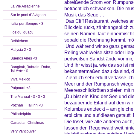
abreißende Strom von Rumpunsch
La Vie Alsacienne
beträchtlich schwanken. Die mus
Musik das Segel…
Sur le pont d`Avignon
Das Cliff Restaurant, welches an
Italia per Sempre <3
Blickfeld rückt, zählt angeblich 
Foz du Iguacu
seinen Namen, laut einheimisc
sobald die Rechnung kommt, möc
Bethlehem
Und während wir so ganz gemäch
Malysia 2 <3
Reling wahlweise sitze oder lieg
perlweißen Sandstrände vor mir, 
Buenos Aires <3
Und Ihr wisst ja, wie das so ist
Bangkok, Bahrain, Doha,
Tel Aviv <3
bekanntermaßen dazu da sind, da
Ziemlich sehr erfüllt verlasse ic
Viva Mexico
Meer und der Rumpunsch wiegen 
Potpourri <3
Meeresschildkröten spielen mit 
„Du bist ein Kind der See und di
The Manual <3 <3 <3
bezaubernde Eiland auf dem wir
Poznan + Tallinn <3
Kolumbus entdeckt – am gleichen
Philadelphia
erblickte und auf diesen getauft:
Die Insel, wie alle anderen auch,
Canadian Christmas
lassen den Regenwald weit hinte
Very Vancouver