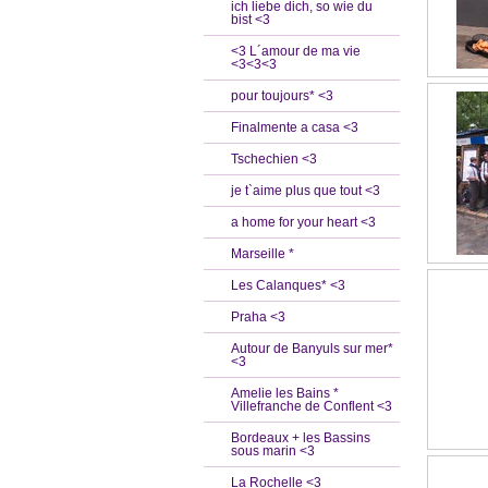
ich liebe dich, so wie du
bist <3
<3 L´amour de ma vie
<3<3<3
pour toujours* <3
Finalmente a casa <3
Tschechien <3
je t`aime plus que tout <3
a home for your heart <3
Marseille *
Les Calanques* <3
Praha <3
Autour de Banyuls sur mer*
<3
Amelie les Bains *
Villefranche de Conflent <3
Bordeaux + les Bassins
sous marin <3
La Rochelle <3