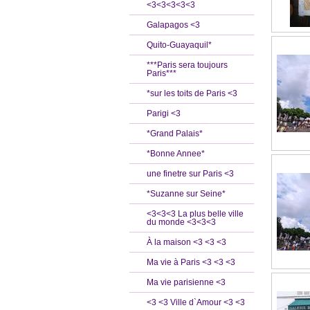
<3<3<3<3<3
Galapagos <3
Quito-Guayaquil*
***Paris sera toujours
Paris***
*sur les toits de Paris <3
Parigi <3
*Grand Palais*
*Bonne Annee*
une finetre sur Paris <3
*Suzanne sur Seine*
<3<3<3 La plus belle ville
du monde <3<3<3
À la maison <3 <3 <3
Ma vie à Paris <3 <3 <3
Ma vie parisienne <3
<3 <3 Ville d`Amour <3 <3