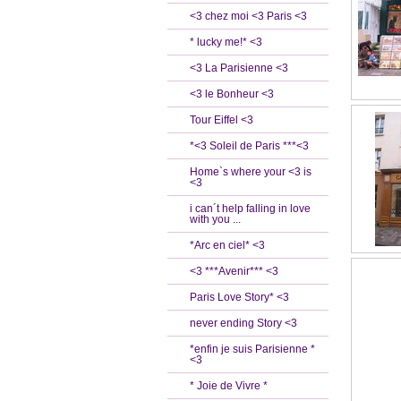
<3 chez moi <3 Paris <3
* lucky me!* <3
<3 La Parisienne <3
<3 le Bonheur <3
Tour Eiffel <3
*<3 Soleil de Paris ***<3
Home`s where your <3 is
<3
i can´t help falling in love
with you ...
*Arc en ciel* <3
<3 ***Avenir*** <3
Paris Love Story* <3
never ending Story <3
*enfin je suis Parisienne *
<3
* Joie de Vivre *