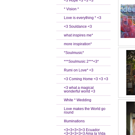
<3 Hope <3 <3 <3
* Vision *
Love is everything * <3
<3 Souldance <3
what inspires me*
more inspiration*
*Soulmusic*
***Soulmusic 2***<3*
Rumi on Love* <3
<3 Coming Home <3 <3 <3
<3 what a magical
wonderful world <3
White * Wedding
Love makes the World go
round
Illuminations
<3<3<3<3<3 Ecuador
<3<3<3<3<3 Ama la Vida