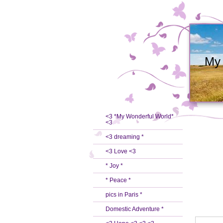
My 
<3 *My Wonderful World*
<3
<3 dreaming *
<3 Love <3
* Joy *
* Peace *
pics in Paris *
Domestic Adventure *