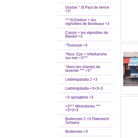
Grasse * St Paul de Vence
<3*
***St Emilion + les
vignobles de Bordeaux <3
Cassis + les vignobles de
Bandol <3
*Toulouse <3
*Nice, Eze + Villefranche
sur mer <3***
*dans les champs de
lavande *** <3*
Lieblingsbaby 2 <3
Lieblingsbaby <3<3<3
<3 springtime <3
<3*** Winestories ***
<3<3<3
Bodensee 2 <3 Österreich
Schweiz
Bodensee <3