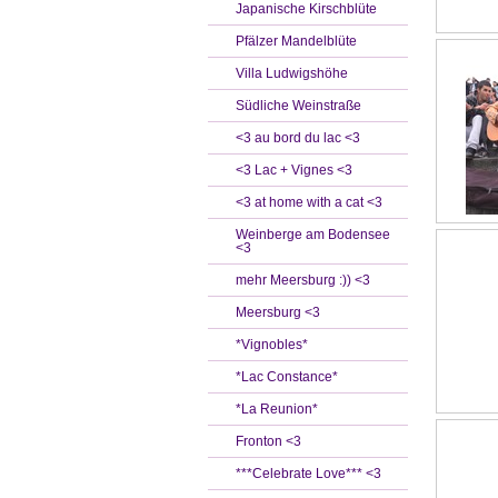
Japanische Kirschblüte
Pfälzer Mandelblüte
Villa Ludwigshöhe
Südliche Weinstraße
<3 au bord du lac <3
<3 Lac + Vignes <3
<3 at home with a cat <3
Weinberge am Bodensee
<3
mehr Meersburg :)) <3
Meersburg <3
*Vignobles*
*Lac Constance*
*La Reunion*
Fronton <3
***Celebrate Love*** <3