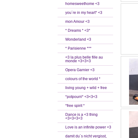
homesweethome <3
you´re in my heart* <3
mon Amour <3
* Dreams * <3*
Wonderland <3
* Parisienne ***
<3 la plus belle fille au
monde <3<3<3
Opera Garnier <3
colours of the world *
living young + wild + free
*potpourri* <3<3<3
*free spirit *
Dance is a <3 thing
<3<3<3<3
Love is an infinite power <3
damit du´s nicht vergisst,