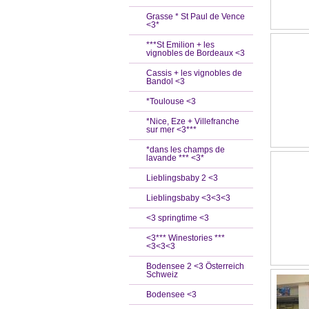
Grasse * St Paul de Vence
<3*
***St Emilion + les
vignobles de Bordeaux <3
Cassis + les vignobles de
Bandol <3
*Toulouse <3
*Nice, Eze + Villefranche
sur mer <3***
*dans les champs de
lavande *** <3*
Lieblingsbaby 2 <3
Lieblingsbaby <3<3<3
<3 springtime <3
<3*** Winestories ***
<3<3<3
Bodensee 2 <3 Österreich
Schweiz
Bodensee <3