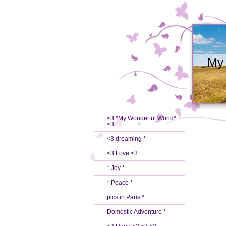
My 
<3 *My Wonderful World*
<3
<3 dreaming *
<3 Love <3
* Joy *
* Peace *
pics in Paris *
Domestic Adventure *