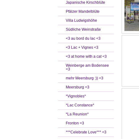
Japanische Kirschblüte
Pfälzer Mandelblüte
Villa Ludwigshöhe
Südliche Weinstraße
<3 au bord du lac <3
<3 Lac + Vignes <3
<3 at home with a cat <3
Weinberge am Bodensee
<3
mehr Meersburg :)) <3
Meersburg <3
*Vignobles*
*Lac Constance*
*La Reunion*
Fronton <3
***Celebrate Love*** <3