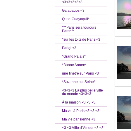
<3<3<3<3<3
Galapagos <3
Quito-Guayaquil*
***Paris sera toujours
Paris***
*sur les toits de Paris <3
Parigi <3
*Grand Palais*
*Bonne Annee*
une finetre sur Paris <3
*Suzanne sur Seine*
<3<3<3 La plus belle ville
du monde <3<3<3
À la maison <3 <3 <3
Ma vie à Paris <3 <3 <3
Ma vie parisienne <3
<3 <3 Ville d`Amour <3 <3