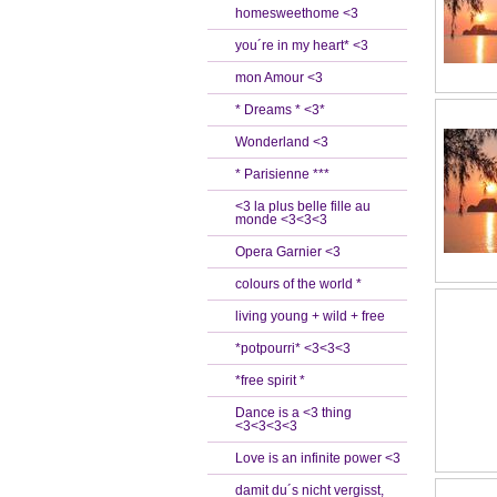
homesweethome <3
you´re in my heart* <3
mon Amour <3
* Dreams * <3*
Wonderland <3
* Parisienne ***
<3 la plus belle fille au
monde <3<3<3
Opera Garnier <3
colours of the world *
living young + wild + free
*potpourri* <3<3<3
*free spirit *
Dance is a <3 thing
<3<3<3<3
Love is an infinite power <3
damit du´s nicht vergisst,