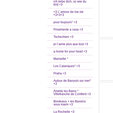
ich liebe dich, so wie du
bist <3
<3 L´amour de ma vie
<3<3<3
pour toujours* <3
Finalmente a casa <3
Tschechien <3
je t`aime plus que tout <3
a home for your heart <3
Marseille *
Les Calanques* <3
Praha <3
Autour de Banyuls sur mer*
<3
Amelie les Bains *
Villefranche de Conflent <3
Bordeaux + les Bassins
sous marin <3
La Rochelle <3