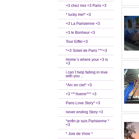
<3 chez moi <3 Paris <3
* lucky me!* <3
<3 La Parisienne <3
<3 le Bonheur <3
Tour Eiffel <3
*<3 Soleil de Paris ***<3
Home`s where your <3 is
<3
i can´t help falling in love
with you ...
*Arc en ciel* <3
<3 ***Avenir*** <3
Paris Love Story* <3
never ending Story <3
*enfin je suis Parisienne *
<3
* Joie de Vivre *