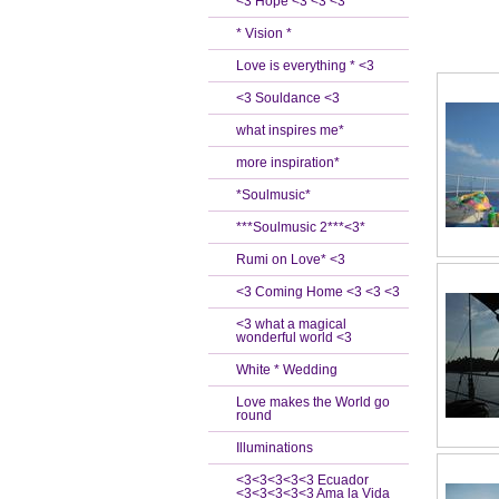
<3 Hope <3 <3 <3
* Vision *
Love is everything * <3
<3 Souldance <3
what inspires me*
more inspiration*
*Soulmusic*
***Soulmusic 2***<3*
Rumi on Love* <3
<3 Coming Home <3 <3 <3
<3 what a magical
wonderful world <3
White * Wedding
Love makes the World go
round
Illuminations
<3<3<3<3<3 Ecuador
<3<3<3<3<3 Ama la Vida