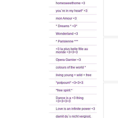
homesweethome <3
you´re in my heart* <3
mon Amour <3
* Dreams * <3*
Wonderland <3
* Parisienne ***
<3 la plus belle fille au
monde <3<3<3
Opera Garnier <3
colours of the world *
living young + wild + free
*potpourri* <3<3<3
*free spirit *
Dance is a <3 thing
<3<3<3<3
Love is an infinite power <3
damit du´s nicht vergisst,