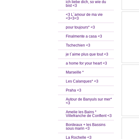
ich liebe dich, so wie du
bist <3
<3 L´amour de ma vie
<3<3<3
pour toujours* <3
Finalmente a casa <3
Tschechien <3
je t`aime plus que tout <3
a home for your heart <3
Marseille *
Les Calanques* <3
Praha <3
Autour de Banyuls sur mer*
<3
Amelie les Bains *
Villefranche de Conflent <3
Bordeaux + les Bassins
sous marin <3
La Rochelle <3