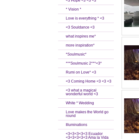
<3 Hope <3 <3 <3
* Vision *
Love is everything * <3
<3 Souldance <3
what inspires me*
more inspiration*
*Soulmusic*
***Soulmusic 2***<3*
Rumi on Love* <3
<3 Coming Home <3 <3 <3
<3 what a magical
wonderful world <3
White * Wedding
Love makes the World go
round
Illuminations
<3<3<3<3<3 Ecuador
<3<3<3<3<3 Ama la Vida