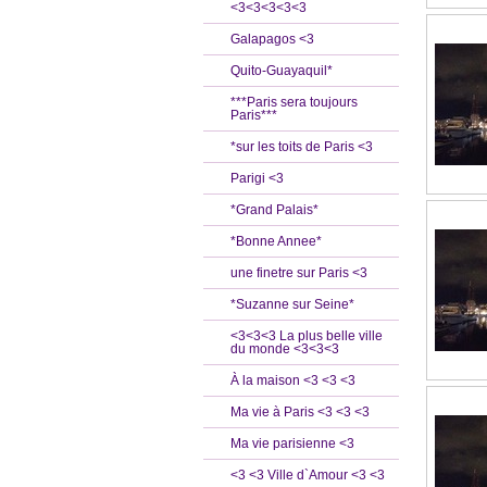
<3<3<3<3<3
Galapagos <3
Quito-Guayaquil*
***Paris sera toujours
Paris***
*sur les toits de Paris <3
Parigi <3
*Grand Palais*
*Bonne Annee*
une finetre sur Paris <3
*Suzanne sur Seine*
<3<3<3 La plus belle ville
du monde <3<3<3
À la maison <3 <3 <3
Ma vie à Paris <3 <3 <3
Ma vie parisienne <3
<3 <3 Ville d`Amour <3 <3