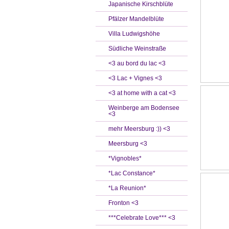
Japanische Kirschblüte
Pfälzer Mandelblüte
Villa Ludwigshöhe
Südliche Weinstraße
<3 au bord du lac <3
<3 Lac + Vignes <3
<3 at home with a cat <3
Weinberge am Bodensee
<3
mehr Meersburg :)) <3
Meersburg <3
*Vignobles*
*Lac Constance*
*La Reunion*
Fronton <3
***Celebrate Love*** <3