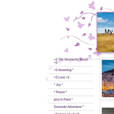
My 
<3 *My Wonderful World*
<3
<3 dreaming *
<3 Love <3
* Joy *
* Peace *
pics in Paris *
Domestic Adventure *