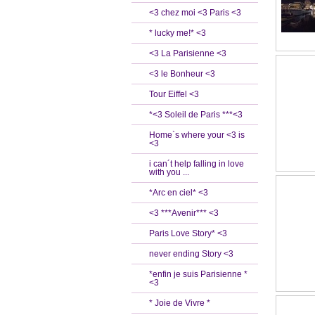
<3 chez moi <3 Paris <3
* lucky me!* <3
<3 La Parisienne <3
<3 le Bonheur <3
Tour Eiffel <3
*<3 Soleil de Paris ***<3
Home`s where your <3 is
<3
i can´t help falling in love
with you ...
*Arc en ciel* <3
<3 ***Avenir*** <3
Paris Love Story* <3
never ending Story <3
*enfin je suis Parisienne *
<3
* Joie de Vivre *