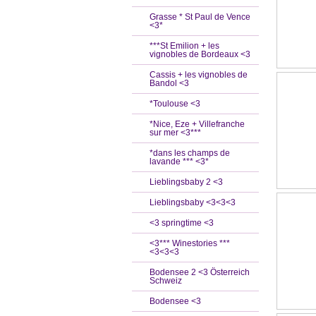
Grasse * St Paul de Vence
<3*
***St Emilion + les
vignobles de Bordeaux <3
Cassis + les vignobles de
Bandol <3
*Toulouse <3
*Nice, Eze + Villefranche
sur mer <3***
*dans les champs de
lavande *** <3*
Lieblingsbaby 2 <3
Lieblingsbaby <3<3<3
<3 springtime <3
<3*** Winestories ***
<3<3<3
Bodensee 2 <3 Österreich
Schweiz
Bodensee <3