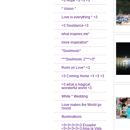
<3 Hope <3 <3 <3
* Vision *
Love is everything * <3
<3 Souldance <3
what inspires me*
more inspiration*
*Soulmusic*
***Soulmusic 2***<3*
Rumi on Love* <3
<3 Coming Home <3 <3 <3
<3 what a magical
wonderful world <3
White * Wedding
Love makes the World go
round
Illuminations
<3<3<3<3<3 Ecuador
<3<3<3<3<3 Ama la Vida