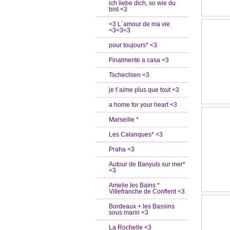
ich liebe dich, so wie du
bist <3
<3 L´amour de ma vie
<3<3<3
pour toujours* <3
Finalmente a casa <3
Tschechien <3
je t`aime plus que tout <3
a home for your heart <3
Marseille *
Les Calanques* <3
Praha <3
Autour de Banyuls sur mer*
<3
Amelie les Bains *
Villefranche de Conflent <3
Bordeaux + les Bassins
sous marin <3
La Rochelle <3