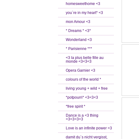
homesweethome <3
you´re in my heart* <3
mon Amour <3
* Dreams * <3*
Wonderland <3
* Parisienne ***
<3 la plus belle fille au
monde <3<3<3
Opera Garnier <3
colours of the world *
living young + wild + free
*potpourri* <3<3<3
*free spirit *
Dance is a <3 thing
<3<3<3<3
Love is an infinite power <3
damit du´s nicht vergisst,