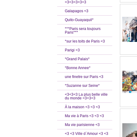
<3<3<3<3<3
Galapagos <3
Quito-Guayaquil*
***Paris sera toujours
Paris***
*sur les toits de Paris <3
Parigi <3
*Grand Palais*
*Bonne Annee*
une finetre sur Paris <3
*Suzanne sur Seine*
<3<3<3 La plus belle ville
du monde <3<3<3
À la maison <3 <3 <3
Ma vie à Paris <3 <3 <3
Ma vie parisienne <3
<3 <3 Ville d`Amour <3 <3