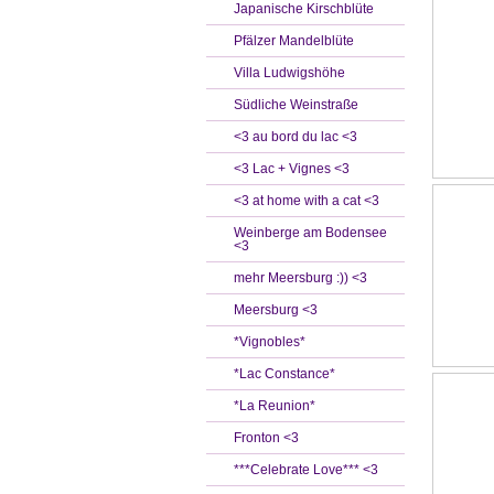
Japanische Kirschblüte
Pfälzer Mandelblüte
Villa Ludwigshöhe
Südliche Weinstraße
<3 au bord du lac <3
<3 Lac + Vignes <3
<3 at home with a cat <3
Weinberge am Bodensee
<3
mehr Meersburg :)) <3
Meersburg <3
*Vignobles*
*Lac Constance*
*La Reunion*
Fronton <3
***Celebrate Love*** <3