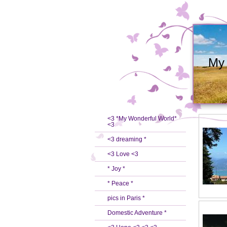
My 
<3 *My Wonderful World*
<3
<3 dreaming *
<3 Love <3
* Joy *
* Peace *
pics in Paris *
Domestic Adventure *