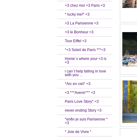
<3 chez moi <3 Paris <3
* lucky me!* <3
<3 La Parisienne <3
<3 le Bonheur <3
Tour Eiffel <3
*<3 Soleil de Paris ***<3
Home`s where your <3 is
<3
i can´t help falling in love
with you ...
*Arc en ciel* <3
<3 ***Avenir*** <3
Paris Love Story* <3
never ending Story <3
*enfin je suis Parisienne *
<3
* Joie de Vivre *