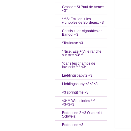
Grasse * St Paul de Vence
<3*
***St Emilion + les
vignobles de Bordeaux <3
Cassis + les vignobles de
Bandol <3
*Toulouse <3
*Nice, Eze + Villefranche
sur mer <3***
*dans les champs de
lavande *** <3*
Lieblingsbaby 2 <3
Lieblingsbaby <3<3<3
<3 springtime <3
<3*** Winestories ***
<3<3<3
Bodensee 2 <3 Österreich
Schweiz
Bodensee <3