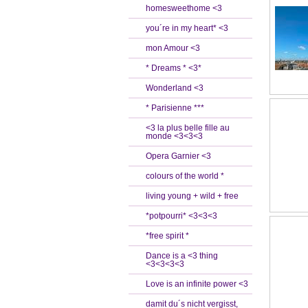
homesweethome <3
you´re in my heart* <3
mon Amour <3
* Dreams * <3*
Wonderland <3
* Parisienne ***
<3 la plus belle fille au
monde <3<3<3
Opera Garnier <3
colours of the world *
living young + wild + free
*potpourri* <3<3<3
*free spirit *
Dance is a <3 thing
<3<3<3<3
Love is an infinite power <3
damit du´s nicht vergisst,