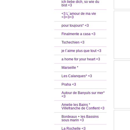
ich liebe dich, so wie du
bist <3
<3 L´amour de ma vie
<3<3<3
pour toujours* <3
Finalmente a casa <3
Tschechien <3
je t`aime plus que tout <3
a home for your heart <3
Marseille *
Les Calanques* <3
Praha <3
Autour de Banyuls sur mer*
<3
Amelie les Bains *
Villefranche de Conflent <3
Bordeaux + les Bassins
sous marin <3
La Rochelle <3