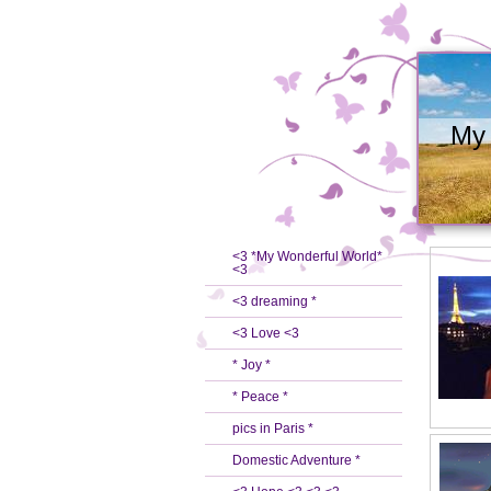
My 
<3 *My Wonderful World*
<3
<3 dreaming *
<3 Love <3
* Joy *
* Peace *
pics in Paris *
Domestic Adventure *