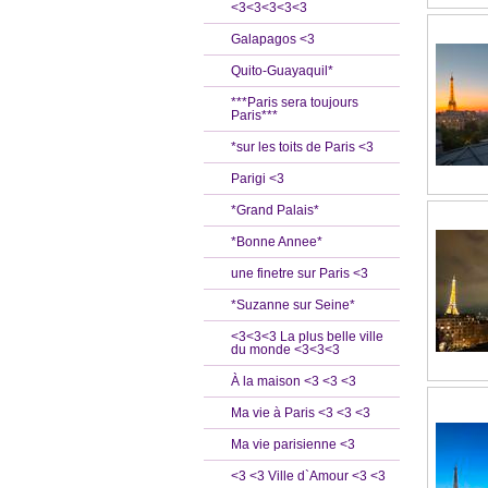
<3<3<3<3<3
Galapagos <3
Quito-Guayaquil*
***Paris sera toujours
Paris***
*sur les toits de Paris <3
Parigi <3
*Grand Palais*
*Bonne Annee*
une finetre sur Paris <3
*Suzanne sur Seine*
<3<3<3 La plus belle ville
du monde <3<3<3
À la maison <3 <3 <3
Ma vie à Paris <3 <3 <3
Ma vie parisienne <3
<3 <3 Ville d`Amour <3 <3