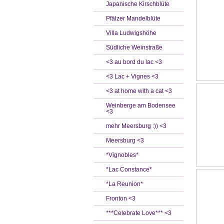
Japanische Kirschblüte
Pfälzer Mandelblüte
Villa Ludwigshöhe
Südliche Weinstraße
<3 au bord du lac <3
<3 Lac + Vignes <3
<3 at home with a cat <3
Weinberge am Bodensee
<3
mehr Meersburg :)) <3
Meersburg <3
*Vignobles*
*Lac Constance*
*La Reunion*
Fronton <3
***Celebrate Love*** <3