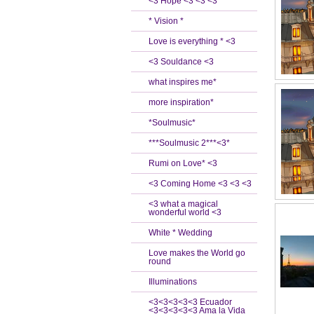
<3 Hope <3 <3 <3
* Vision *
Love is everything * <3
<3 Souldance <3
what inspires me*
more inspiration*
*Soulmusic*
***Soulmusic 2***<3*
Rumi on Love* <3
<3 Coming Home <3 <3 <3
<3 what a magical
wonderful world <3
White * Wedding
Love makes the World go
round
Illuminations
<3<3<3<3<3 Ecuador
<3<3<3<3<3 Ama la Vida