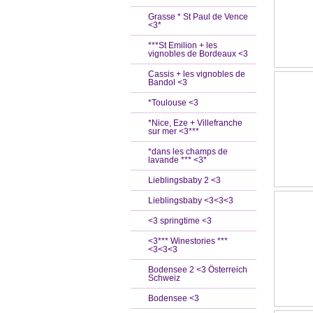
Grasse * St Paul de Vence
<3*
***St Emilion + les
vignobles de Bordeaux <3
Cassis + les vignobles de
Bandol <3
*Toulouse <3
*Nice, Eze + Villefranche
sur mer <3***
*dans les champs de
lavande *** <3*
Lieblingsbaby 2 <3
Lieblingsbaby <3<3<3
<3 springtime <3
<3*** Winestories ***
<3<3<3
Bodensee 2 <3 Österreich
Schweiz
Bodensee <3