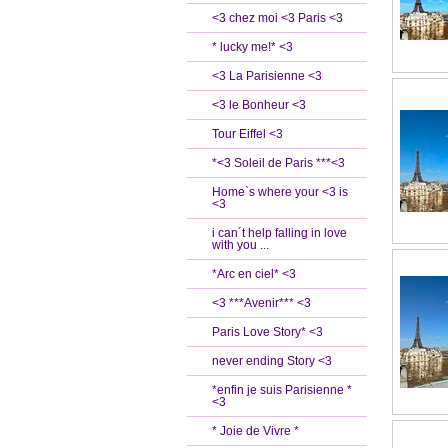
<3 chez moi <3 Paris <3
* lucky me!* <3
<3 La Parisienne <3
<3 le Bonheur <3
Tour Eiffel <3
*<3 Soleil de Paris ***<3
Home`s where your <3 is
<3
i can´t help falling in love
with you ...
*Arc en ciel* <3
<3 ***Avenir*** <3
Paris Love Story* <3
never ending Story <3
*enfin je suis Parisienne *
<3
* Joie de Vivre *