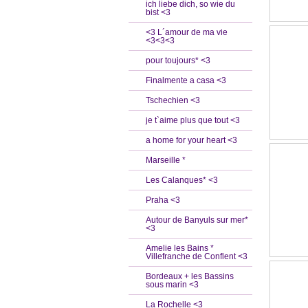
ich liebe dich, so wie du
bist <3
<3 L´amour de ma vie
<3<3<3
pour toujours* <3
Finalmente a casa <3
Tschechien <3
je t`aime plus que tout <3
a home for your heart <3
Marseille *
Les Calanques* <3
Praha <3
Autour de Banyuls sur mer*
<3
Amelie les Bains *
Villefranche de Conflent <3
Bordeaux + les Bassins
sous marin <3
La Rochelle <3