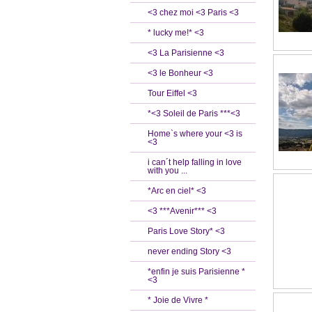
<3 chez moi <3 Paris <3
* lucky me!* <3
<3 La Parisienne <3
<3 le Bonheur <3
Tour Eiffel <3
*<3 Soleil de Paris ***<3
Home`s where your <3 is
<3
i can´t help falling in love
with you ...
*Arc en ciel* <3
<3 ***Avenir*** <3
Paris Love Story* <3
never ending Story <3
*enfin je suis Parisienne *
<3
* Joie de Vivre *