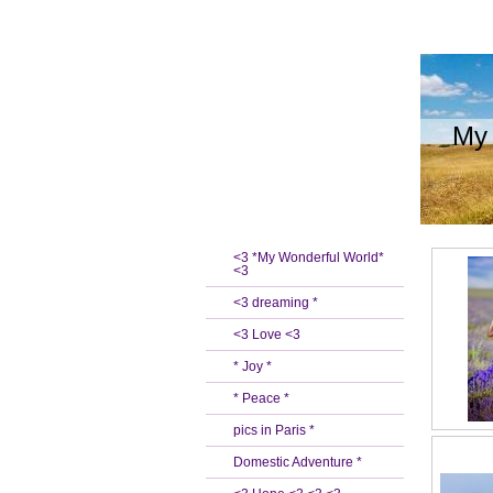
My 
<3 *My Wonderful World*
<3
<3 dreaming *
<3 Love <3
* Joy *
* Peace *
pics in Paris *
Domestic Adventure *