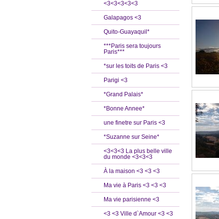
<3<3<3<3<3
Galapagos <3
Quito-Guayaquil*
***Paris sera toujours
Paris***
*sur les toits de Paris <3
Parigi <3
*Grand Palais*
*Bonne Annee*
une finetre sur Paris <3
*Suzanne sur Seine*
<3<3<3 La plus belle ville
du monde <3<3<3
À la maison <3 <3 <3
Ma vie à Paris <3 <3 <3
Ma vie parisienne <3
<3 <3 Ville d`Amour <3 <3