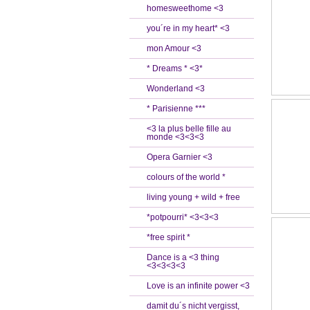
homesweethome <3
you´re in my heart* <3
mon Amour <3
* Dreams * <3*
Wonderland <3
* Parisienne ***
<3 la plus belle fille au
monde <3<3<3
Opera Garnier <3
colours of the world *
living young + wild + free
*potpourri* <3<3<3
*free spirit *
Dance is a <3 thing
<3<3<3<3
Love is an infinite power <3
damit du´s nicht vergisst,