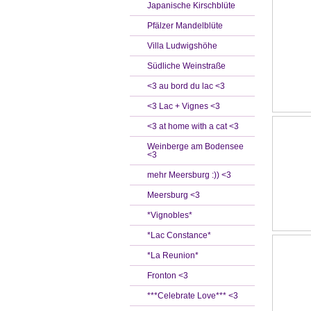
Japanische Kirschblüte
Pfälzer Mandelblüte
Villa Ludwigshöhe
Südliche Weinstraße
<3 au bord du lac <3
<3 Lac + Vignes <3
<3 at home with a cat <3
Weinberge am Bodensee
<3
mehr Meersburg :)) <3
Meersburg <3
*Vignobles*
*Lac Constance*
*La Reunion*
Fronton <3
***Celebrate Love*** <3