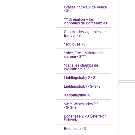
Grasse * St Paul de Vence
<3*
***St Emilion + les
vignobles de Bordeaux <3
Cassis + les vignobles de
Bandol <3
*Toulouse <3
*Nice, Eze + Villefranche
sur mer <3***
*dans les champs de
lavande *** <3*
Lieblingsbaby 2 <3
Lieblingsbaby <3<3<3
<3 springtime <3
<3*** Winestories ***
<3<3<3
Bodensee 2 <3 Österreich
Schweiz
Bodensee <3