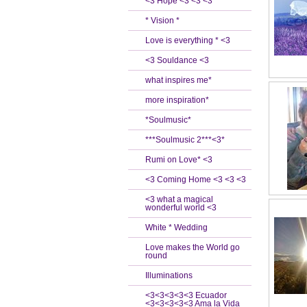
<3 Hope <3 <3 <3
* Vision *
Love is everything * <3
<3 Souldance <3
what inspires me*
more inspiration*
*Soulmusic*
***Soulmusic 2***<3*
Rumi on Love* <3
<3 Coming Home <3 <3 <3
<3 what a magical
wonderful world <3
White * Wedding
Love makes the World go
round
Illuminations
<3<3<3<3<3 Ecuador
<3<3<3<3<3 Ama la Vida