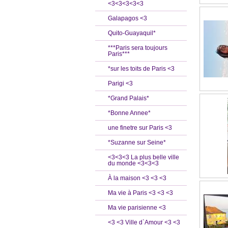
<3<3<3<3<3
Galapagos <3
Quito-Guayaquil*
***Paris sera toujours
Paris***
*sur les toits de Paris <3
Parigi <3
*Grand Palais*
*Bonne Annee*
une finetre sur Paris <3
*Suzanne sur Seine*
<3<3<3 La plus belle ville
du monde <3<3<3
À la maison <3 <3 <3
Ma vie à Paris <3 <3 <3
Ma vie parisienne <3
<3 <3 Ville d`Amour <3 <3