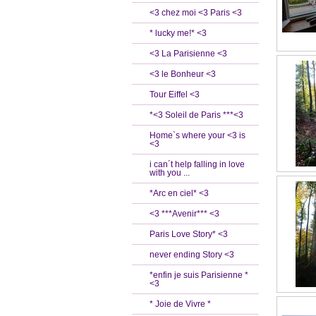
<3 chez moi <3 Paris <3
* lucky me!* <3
<3 La Parisienne <3
<3 le Bonheur <3
Tour Eiffel <3
*<3 Soleil de Paris ***<3
Home`s where your <3 is
<3
i can´t help falling in love
with you ...
*Arc en ciel* <3
<3 ***Avenir*** <3
Paris Love Story* <3
never ending Story <3
*enfin je suis Parisienne *
<3
* Joie de Vivre *