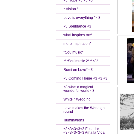
<3 Hope <3 <3 <3
* Vision *
Love is everything * <3
<3 Souldance <3
what inspires me*
more inspiration*
*Soulmusic*
***Soulmusic 2***<3*
Rumi on Love* <3
<3 Coming Home <3 <3 <3
<3 what a magical
wonderful world <3
White * Wedding
Love makes the World go
round
Illuminations
<3<3<3<3<3 Ecuador
<3<3<3<3<3 Ama la Vida