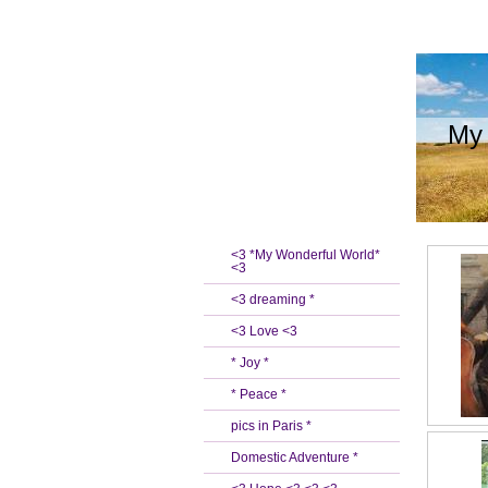
My 
<3 *My Wonderful World*
<3
<3 dreaming *
<3 Love <3
* Joy *
* Peace *
pics in Paris *
Domestic Adventure *