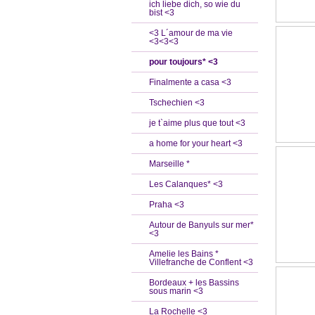
ich liebe dich, so wie du
bist <3
<3 L´amour de ma vie
<3<3<3
pour toujours* <3
Finalmente a casa <3
Tschechien <3
je t`aime plus que tout <3
a home for your heart <3
Marseille *
Les Calanques* <3
Praha <3
Autour de Banyuls sur mer*
<3
Amelie les Bains *
Villefranche de Conflent <3
Bordeaux + les Bassins
sous marin <3
La Rochelle <3