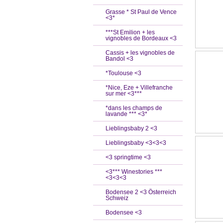
Grasse * St Paul de Vence
<3*
***St Emilion + les
vignobles de Bordeaux <3
Cassis + les vignobles de
Bandol <3
*Toulouse <3
*Nice, Eze + Villefranche
sur mer <3***
*dans les champs de
lavande *** <3*
Lieblingsbaby 2 <3
Lieblingsbaby <3<3<3
<3 springtime <3
<3*** Winestories ***
<3<3<3
Bodensee 2 <3 Österreich
Schweiz
Bodensee <3