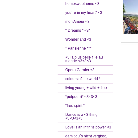
homesweethome <3
you´re in my heart* <3
mon Amour <3
* Dreams * <3*
Wonderland <3
* Parisienne ***
<3 la plus belle fille au
monde <3<3<3
Opera Garnier <3
colours of the world *
living young + wild + free
*potpourri* <3<3<3
*free spirit *
Dance is a <3 thing
<3<3<3<3
Love is an infinite power <3
damit du´s nicht vergisst,