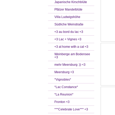
Japanische Kirschblüte
Pfälzer Mandelblüte
Villa Ludwigshöhe
Südliche Weinstraße
<3 au bord du lac <3
<3 Lac + Vignes <3
<3 at home with a cat <3
Weinberge am Bodensee
<3
mehr Meersburg :)) <3
Meersburg <3
*Vignobles*
*Lac Constance*
*La Reunion*
Fronton <3
***Celebrate Love*** <3